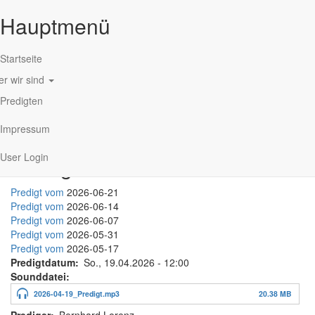
Hauptmenü
Startseite
r wir sind
Direkt zum Inhalt
Predigten
Impressum
User Login
Predigt-Mitschnitte
Predigt vom
2026-06-21
Predigt vom
2026-06-14
Predigt vom
2026-06-07
Predigt vom
2026-05-31
Predigt vom
2026-05-17
Predigtdatum
So., 19.04.2026 - 12:00
Sounddatei
2026-04-19_Predigt.mp3
20.38 MB